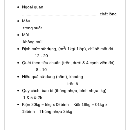
Ngoại quan
................................................................. chất lỏng
Màu ...........................................................................
trong suốt
Mùi .............................................................................
không mùi
2
Định mức sử dụng, (m
/ 1kg/ 1lớp), chỉ bề mặt đá
......... 12 - 20
Quét theo tiêu chuẩn (trên, dưới & 4 cạnh viên đá)
.......... 8 - 10
Hiệu quả sử dụng (năm), khoảng
...................................... trên 5
Quy cách, bao bì (thùng nhựa, bình nhựa, kg) .........
1 & 5 & 25
Kiện 30kg = 5kg x 06bình – Kiện18kg = 01kg x
18bình – Thùng nhựa 25kg