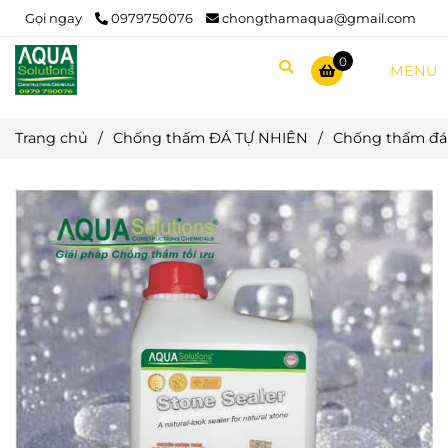
Gọi ngay
0979750076
chongthamaqua@gmail.com
0
MENU
Trang chủ
/
Chống thấm ĐÁ TỰ NHIÊN
/
Chống thấm đá 