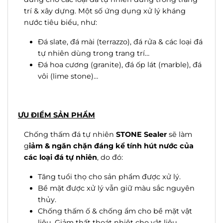
trí & xây dựng. Một số ứng dụng xử lý kháng
nước tiêu biểu, như:
Đá slate, đá mài (terrazzo), đá rửa & các loại đá
tự nhiên dùng trong trang trí…
Đá hoa cương (granite), đá ốp lát (marble), đá
vôi (lime stone)…
ƯU ĐIỂM SẢN PHẨM
Chống thấm đá tự nhiên
STONE Sealer
sẽ làm
g
iảm & ngăn chặn đáng kể tính hút nước của
các loại đá tự nhiên
, do đó:
Tăng tuổi thọ cho sản phẩm được xử lý.
Bề mặt được xử lý vẫn giữ màu sắc nguyên
thủy.
Chống thấm ố & chống ẩm cho bề mặt vật
liệu. Giảm thất thoát nhiệt cho vật liệu.