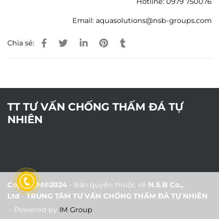
Hotline: 0979 750076
Email: aquasolutions@nsb-groups.com
Chia sẻ:
TT TƯ VẤN CHỐNG THẤM ĐÁ TỰ
NHIÊN
Copyright©2024
- Bản quyền thuộc về
N.S.B Co.,
Ltd
-
TRUNG TÂM TƯ VẤN CHỐNG THẤM ĐÁ TỰ NHIÊN
- Powered by
IM Group