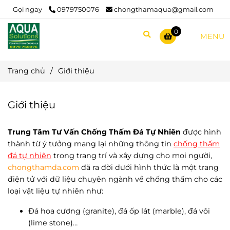
Gọi ngay
0979750076
chongthamaqua@gmail.com
0
MENU
Trang chủ
/
Giới thiệu
Giới thiệu
Trung Tâm Tư Vấn Chống Thấm Đá Tự Nhiên
được hình
thành từ ý tưởng mang lại những thông tin
chống thấm
đá tự nhiên
trong trang trí và xây dựng cho mọi người,
chongthamda.com
đã ra đời dưới hình thức là một trang
điện tử với dữ liệu chuyên ngành về chống thấm cho các
loại vật liệu tự nhiên như:
Đá hoa cương (granite), đá ốp lát (marble), đá vôi
(lime stone)…