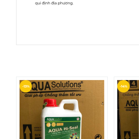
qui định địa phương.
-13%
-14%