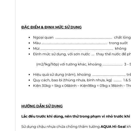
ĐẶC ĐIỂM & ĐỊNH MỨC SỬ DỤNG
Ngoại quan ................................................................. chất lỏng
Màu ........................................................................... trong suốt
Mùi ................................................................................... không
Định mức sử dụng, với sơn nước ... thay thế nước để p
(m2/1kg/1lớp) với tường khác, khoảng ....................... 3 - 
Hiệu quả sử dụng (năm), khoảng ...................................... t
Quy cách, bao bì (thùng nhựa, bình nhựa, kg) ......... 1 & 5
Kiện 30kg = 5kg x 06bình – Kiện18kg = 01kg x 18bình – 
HƯỚNG DẪN SỬ DỤNG
Lắc đều trước khi dùng, nên thử trong phạm vi nhỏ trước khi
Sử dụng chậu nhựa chứa
chống thấm tường
AQUA Hi-Seal
kh