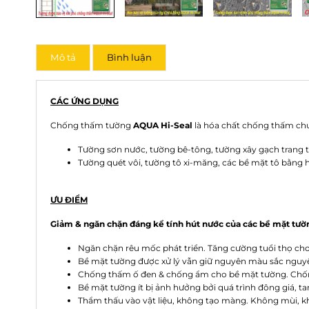
Mô tả
Bình luận
CÁC ỨNG DỤNG
Chống thấm tường
AQUA Hi-Seal
là hóa chất chống thấm chu
Tường sơn nước, tường bê-tông, tường xây gạch trang t
Tường quét vôi, tường tô xi-măng, các bề mặt tô bằng 
ƯU ĐIỂM
Giảm & ngăn chặn đáng kể tính hút nước của các bề mặt tườ
Ngăn chặn rêu mốc phát triển. Tăng cường tuổi thọ cho
Bề mặt tường được xử lý vẫn giữ nguyên màu sắc nguy
Chống thấm ố đen & chống ẩm cho bề mặt tường. Chố
Bề mặt tường ít bị ảnh hưởng bởi quá trình đông giá, ta
Thẩm thấu vào vật liệu, không tạo màng. Không mùi, k