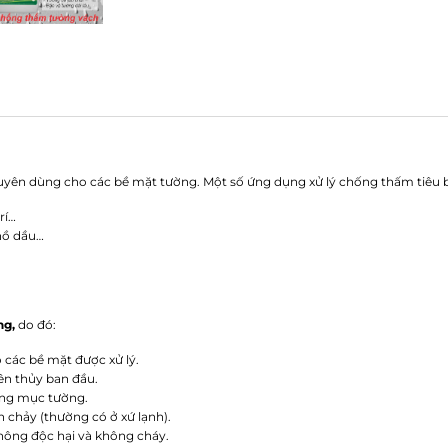
yên dùng cho các bề mặt tường. Một số ứng dụng xử lý chống thấm tiêu b
rí…
hồ dầu…
ng,
do đó:
 các bề mặt được xử lý.
ên thủy ban đầu.
ng mục tường.
n chảy (thường có ở xứ lạnh).
hông độc hại và không cháy.