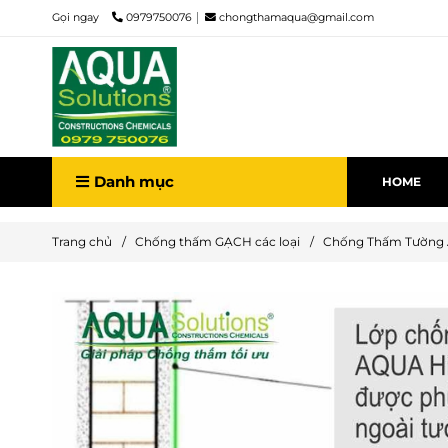
Gọi ngay
0979750076
chongthamaqua@gmail.com
Danh mục
HOME
Trang chủ
/
Chống thấm GẠCH các loại
/
Chống Thấm Tường 