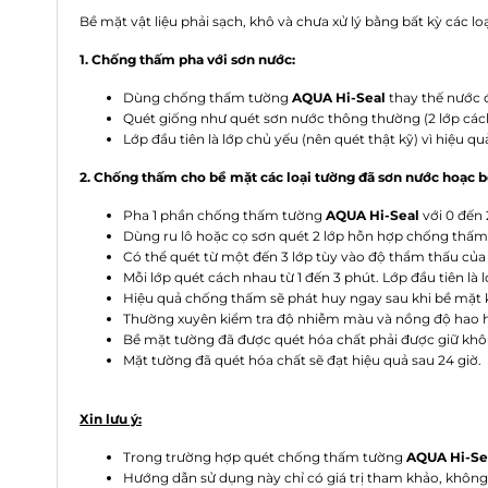
Bề mặt vật liệu phải sạch, khô và chưa xử lý bằng bất kỳ các lo
1. Chống thấm pha với sơn nước:
Dùng
chống thấm tường
AQUA Hi-Seal
thay thế nước 
Quét giống như quét sơn nước thông thường (2 lớp cách
Lớp đầu tiên là lớp chủ yếu (nên quét thật kỹ) vì hiệu
2. Chống thấm cho bề mặt các loại tường đã sơn nước hoạc b
Pha 1 phần
chống thấm tường
AQUA Hi-Seal
với 0 đến 
Dùng ru lô hoặc cọ sơn quét 2 lớp hỗn hợp
chống thấm
Có thể quét từ một đến 3 lớp tùy vào độ thẩm thấu của
Mỗi lớp quét cách nhau từ 1 đến 3 phút. Lớp đầu tiên là 
Hiệu quả chống thấm sẽ phát huy ngay sau khi bề mặt 
Thường xuyên kiểm tra độ nhiễm màu và nồng độ hao hụt
Bề mặt tường đã được quét hóa chất phải được giữ khô r
Mặt tường đã quét hóa chất sẽ đạt hiệu quả sau 24 giờ.
Xin lưu ý:
Trong trường hợp quét chống thấm tường
AQUA Hi-Se
Hướng dẫn sử dụng này chỉ có giá trị tham khảo, không