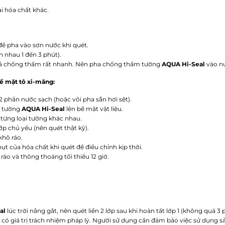
ại hóa chất khác.
để pha vào sơn nước khi quét.
 nhau 1 đến 3 phút).
 quả chống thấm rất nhanh. Nên pha
chống thấm tường
AQUA Hi-Seal
vào nư
ề mặt tô xi-măng:
2 phần nước sạch (hoặc vôi pha sẵn hơi sệt).
 tường
AQUA Hi-Seal
lên bề mặt vật liệu.
 từng loại tường khác nhau.
lớp chủ yếu (nên quét thật kỹ).
khô ráo.
 của hóa chất khi quét để điều chỉnh kịp thời.
áo và thông thoáng tối thiểu 12 giờ.
al
lúc trời nắng gắt, nên quét liền 2 lớp sau khi hoàn tất lớp 1 (không quá 3 
 có giá trị trách nhiệm pháp lý. Người sử dụng cần đảm bảo việc sử dụng