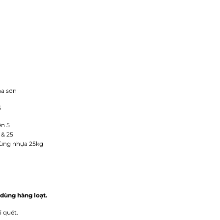
ha sơn
5
rên 5
 & 25
Thùng nhựa 25kg
 dùng hàng loạt.
i quét.