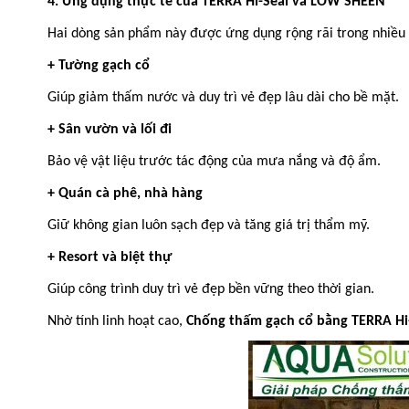
4. Ứng dụng thực tế của TERRA Hi-Seal và LOW SHEEN
Hai dòng sản phẩm này được ứng dụng rộng rãi trong nhiều c
+ Tường gạch cổ
Giúp giảm thấm nước và duy trì vẻ đẹp lâu dài cho bề mặt.
+ Sân vườn và lối đi
Bảo vệ vật liệu trước tác động của mưa nắng và độ ẩm.
+ Quán cà phê, nhà hàng
Giữ không gian luôn sạch đẹp và tăng giá trị thẩm mỹ.
+ Resort và biệt thự
Giúp công trình duy trì vẻ đẹp bền vững theo thời gian.
Nhờ tính linh hoạt cao,
Chống thấm gạch cổ bằng TERRA H