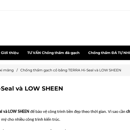
Giới thiệu
TƯ VẤN Chống thấm đá-gạch
Chống thấm ĐÁ TỰ NH
 xi măng
/
Chống thấm gạch cổ bằng TERRA Hi-Seal và LOW SHEEN
-Seal và LOW SHEEN
eal và LOW SHEEN
để bảo vệ công trình bền đẹp theo thời gian. Vì sao cần
ch
m mỹ cho nhiều công trình kiến trúc.