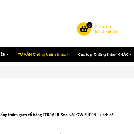
0
Giỏ hàng
(
0
) sản phẩm
IÊN
TƯ VẤN Chống thấm khác
Các loại Chống thấm KHÁC
ống thấm gạch cổ bằng TERRA Hi-Seal và LOW SHEEN
- Gạch cổ