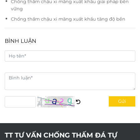
Chống thấm chậu xi măng xuất khẩu giải pháp bền
vững
Chống thấm chậu xi măng xuất khẩu tăng độ bền
BÌNH LUẬN
Gửi
TT TƯ VẤN CHỐNG THẤM ĐÁ TỰ