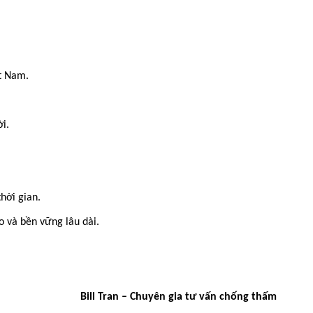
ệt Nam.
i.
hời gian.
o và bền vững lâu dài.
Bill Tran – Chuyên gia tư vấn chống thấm