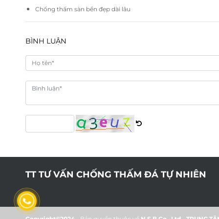
Chống thấm sàn bền đẹp dài lâu
BÌNH LUẬN
TT TƯ VẤN CHỐNG THẤM ĐÁ TỰ NHIÊN
Copyright©2024
- Bản quyền thuộc về
N.S.B Co., Ltd
-
TRUNG TÂ