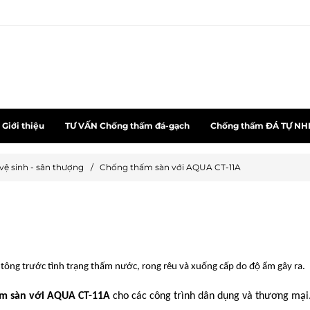
Giới thiệu
TƯ VẤN Chống thấm đá-gạch
Chống thấm ĐÁ TỰ NH
vệ sinh - sân thượng
/
Chống thấm sàn với AQUA CT-11A
ê tông trước tình trạng thấm nước, rong rêu và xuống cấp do độ ẩm gây ra.
m sàn với AQUA CT-11A
cho các công trình dân dụng và thương mại