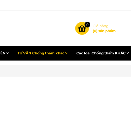
0
Giỏ hàng
(
0
) sản phẩm
IÊN
TƯ VẤN Chống thấm khác
Các loại Chống thấm KHÁC
.