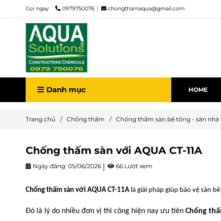
Gọi ngay
0979750076
chongthamaqua@gmail.com
Danh mục
HOME
Trang chủ
/
Chống thấm
/
Chống thấm sàn bê tông - sàn nhà 
Chống thấm sàn với AQUA CT-11A
Ngày đăng:
05/06/2026
66 Lượt xem
Chống thấm sàn với AQUA CT-11A
là giải pháp giúp bảo vệ sàn b
Đó là lý do nhiều đơn vị thi công hiện nay ưu tiên
Chống thấ