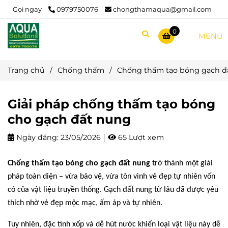
Gọi ngay
0979750076
chongthamaqua@gmail.com
0
MENU
Trang chủ
/
Chống thấm
/
Chống thấm tạo bóng gạch đấ
Giải pháp chống thấm tạo bóng
cho gạch đất nung
Ngày đăng:
23/05/2026
65 Lượt xem
Chống thấm tạo bóng cho gạch đất nung
trở thành một giải
pháp toàn diện – vừa bảo vệ, vừa tôn vinh vẻ đẹp tự nhiên vốn
có của vật liệu truyền thống. Gạch đất nung từ lâu đã được yêu
thích nhờ vẻ đẹp mộc mạc, ấm áp và tự nhiên.
Tuy nhiên, đặc tính xốp và dễ hút nước khiến loại vật liệu này dễ