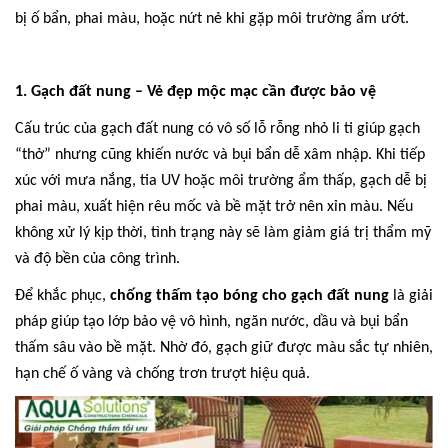
bị ố bẩn, phai màu, hoặc nứt nẻ khi gặp môi trường ẩm ướt.
1. Gạch đất nung – Vẻ đẹp mộc mạc cần được bảo vệ
Cấu trúc của gạch đất nung có vô số lỗ rỗng nhỏ li ti giúp gạch
“thở” nhưng cũng khiến nước và bụi bẩn dễ xâm nhập. Khi tiếp
xúc với mưa nắng, tia UV hoặc môi trường ẩm thấp, gạch dễ bị
phai màu, xuất hiện rêu mốc và bề mặt trở nên xỉn màu. Nếu
không xử lý kịp thời, tình trạng này sẽ làm giảm giá trị thẩm mỹ
và độ bền của công trình.
Để khắc phục,
chống thấm tạo bóng cho gạch đất nung
là giải
pháp giúp tạo lớp bảo vệ vô hình, ngăn nước, dầu và bụi bẩn
thấm sâu vào bề mặt. Nhờ đó, gạch giữ được màu sắc tự nhiên,
hạn chế ố vàng và chống trơn trượt hiệu quả.