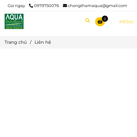
Gọi ngay
0979750076
chongthamaqua@gmail.com
0
MENU
Trang chủ
/
Liên hệ