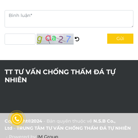
Gửi
TT TƯ VẤN CHỐNG THẤM ĐÁ TỰ
NHIÊN
Copyright©2024
- Bản quyền thuộc về
N.S.B Co.,
Ltd
-
TRUNG TÂM TƯ VẤN CHỐNG THẤM ĐÁ TỰ NHIÊN
- Powered by
IM Group