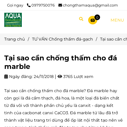
Gọi ngay
0979750076
chongthamaqua@gmail.com
0
MENU
Trang chủ
/
TƯ VẤN Chống thấm đá-gạch
/
Tại sao cần 
Tại sao cần chống thấm cho đá
marble
Ngày đăng:
24/11/2018
3765 Lượt xem
Tại sao cần chống thấm cho đá marble? Đá marble hay
còn gọi là đá cẩm thạch, đá hoa, là một loại đá biến chất
từ đá vôi với thành phần chủ yếu là canxit - dạng kết
tinh của cacbonat canxi CaCO3. Đá marble từ lâu đã trở
thành vật liệu trang trí dùng để ốp lát nội thất tạo nên vẻ