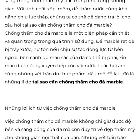
sang trọng, tính thẩm mỹ đặc trưng cho từng không
gian. Với tính chất xốp, mềm, dễ thấm nước cùng khả
năng chịu lực thấp, chúng ta có thể dễ dàng trả lời cho
câu hỏi tại sao cần chống thấm cho đá marble?
Chống thấm cho đá marble là một biện pháp cần thiết
và quan trọng trong quá trình sử dụng. Đá marble rất dễ
bị trầy xước, hư tổn nếu chịu sự tác động lực từ bên
ngoài, bên cạnh đó màu sắc của đá có thể bị phai, xỉn
màu do thường xuyên tiếp xúc với nước hoặc hơi ẩm
cùng những vết bẩn do thực phẩm, dầu mỡ để lại... đó là
những lí do
tại sao cần chống thấm cho đá marble
.
Những lợi ích từ việc chống thấm cho đá marble
Việc chống thấm cho đá marble không chỉ giữ được độ
bền và sáng bóng của đá mà còn duy trì vẻ đẹp thẩm mỹ
cho không gian nội thất của bạn. Những vết bẩn bám