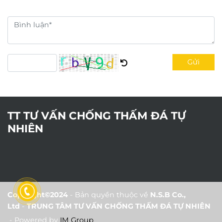
Gửi
TT TƯ VẤN CHỐNG THẤM ĐÁ TỰ
NHIÊN
Copyright©2024
- Bản quyền thuộc về
N.S.B Co.,
Ltd
-
TRUNG TÂM TƯ VẤN CHỐNG THẤM ĐÁ TỰ NHIÊN
- Powered by
IM Group