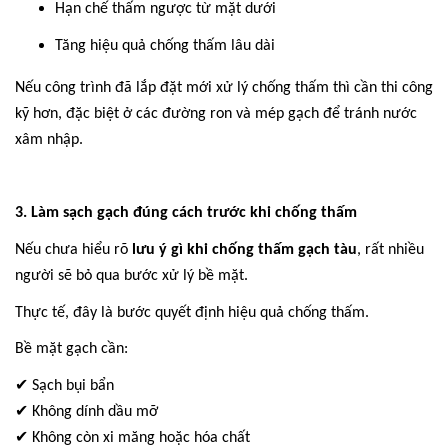
Hạn chế thấm ngược từ mặt dưới
Tăng hiệu quả chống thấm lâu dài
Nếu công trình đã lắp đặt mới xử lý chống thấm thì cần thi công
kỹ hơn, đặc biệt ở các đường ron và mép gạch để tránh nước
xâm nhập.
3. Làm sạch gạch đúng cách trước khi chống thấm
Nếu chưa hiểu rõ
lưu ý gì khi chống thấm gạch tàu
, rất nhiều
người sẽ bỏ qua bước xử lý bề mặt.
Thực tế, đây là bước quyết định hiệu quả chống thấm.
Bề mặt gạch cần:
✔
Sạch bụi bẩn
✔
Kh
ô
ng d
í
nh dầu mỡ
✔
Kh
ô
ng c
ò
n xi m
ă
ng hoặc hóa chất