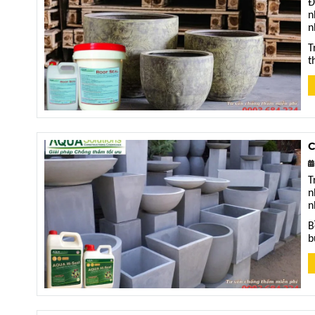
Đ
n
n
T
t
C
T
n
n
B
b