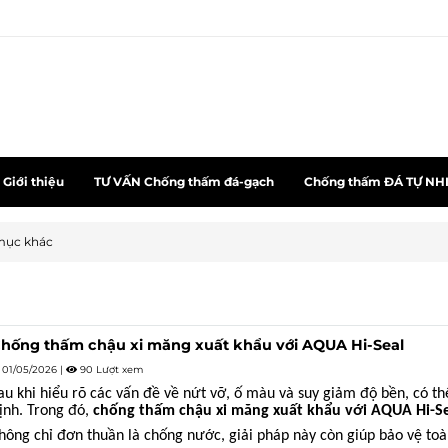
Giới thiệu
TƯ VẤN Chống thấm đá-gạch
Chống thấm ĐÁ TỰ NH
mục khác
hống thấm chậu xi măng xuất khẩu với AQUA Hi-Seal
01/05/2026
|
90 Lượt xem
au khi hiểu rõ các vấn đề về nứt vỡ, ố màu và suy giảm độ bền, có th
ịnh. Trong đó,
chống thấm chậu xi măng xuất khẩu với AQUA Hi-S
hông chỉ đơn thuần là chống nước, giải pháp này còn giúp bảo vệ toàn