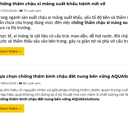
hống thấm chậu xi măng xuất khẩu tránh nứt vỡ
27/04/2026
|
73 Lượt xem
rong ngành sản xuất chậu xi măng xuất khẩu, yếu tố độ bền và thẩm 
ẫn chưa chú trọng đúng mức đến việc
chống thấm chậu xi măng xu
ưa ra thị trường.
hực tế, xi măng là vật liệu có cấu trúc mao dẫn, dễ hút nước. Khi ch
ước sẽ thẩm thấu sâu vào bên trong, gây ra giãn nở và phá vỡ cấu trú
Xem thêm ››
ựa chọn chống thấm bình chậu đất nung bền vững AQUASo
18/04/2026
|
86 Lượt xem
au khi hiểu rõ nguyên nhân và giải pháp chống thấm, bước quan trọng cuố
háp hiệu quả không chỉ dừng lại ở kỹ thuật mà còn nằm ở chất lượng vật liệ
hống thấm bình chậu đất nung bền vững AQUASolutions
.
Xem thêm ››