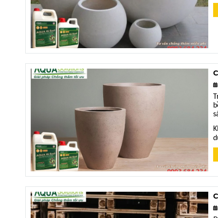
C
T
b
s
K
d
C