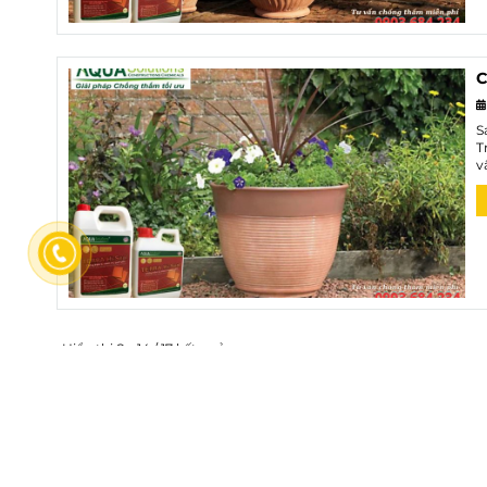
C
S
T
v
Hiển thị 8 - 14 / 17 kết quả
TT TƯ VẤN CHỐNG THẤM ĐÁ TỰ NHIÊN