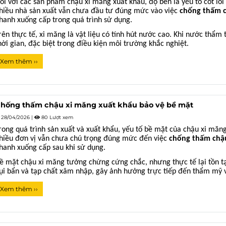
ối với các sản phẩm chậu xi măng xuất khẩu, độ bền là yếu tố cốt lõi
hiều nhà sản xuất vẫn chưa đầu tư đúng mức vào việc
chống thấm c
hanh xuống cấp trong quá trình sử dụng.
rên thực tế, xi măng là vật liệu có tính hút nước cao. Khi nước thẩm t
hời gian, đặc biệt trong điều kiện môi trường khắc nghiệt.
Xem thêm ››
hống thấm chậu xi măng xuất khẩu bảo vệ bề mặt
28/04/2026
|
80 Lượt xem
rong quá trình sản xuất và xuất khẩu, yếu tố bề mặt của chậu xi măng
hiều đơn vị vẫn chưa chú trọng đúng mức đến việc
chống thấm chậu
hanh xuống cấp sau khi sử dụng.
ề mặt chậu xi măng tưởng chừng cứng chắc, nhưng thực tế lại tồn tại
ụi bẩn và tạp chất xâm nhập, gây ảnh hưởng trực tiếp đến thẩm mỹ 
Xem thêm ››