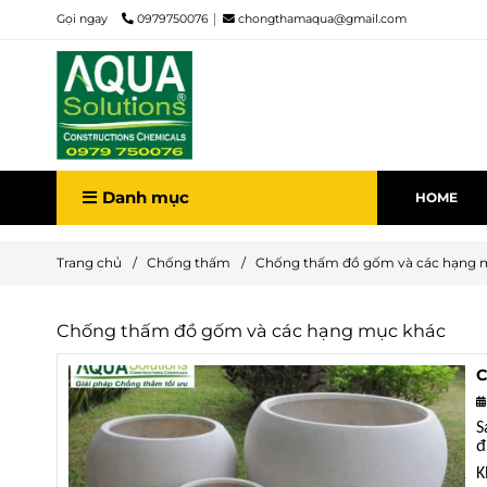
Gọi ngay
0979750076
chongthamaqua@gmail.com
Danh mục
HOME
Trang chủ
/
Chống thấm
/
Chống thấm đồ gốm và các hạng 
Chống thấm đồ gốm và các hạng mục khác
C
S
đ
K