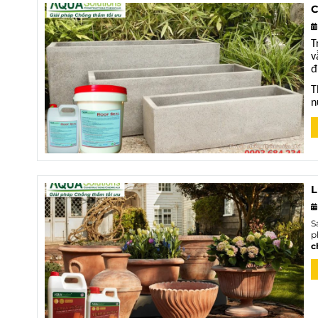
C
T
v
đ
T
n
L
S
p
c